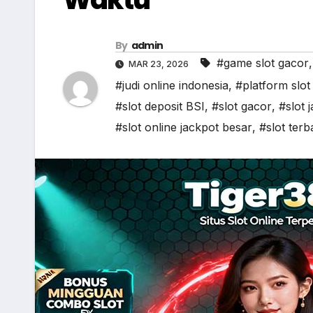
By
admin
#game slot gacor
MAR 23, 2026
#judi online indonesia
,
#platform slot
#slot deposit BSI
,
#slot gacor
,
#slot 
#slot online jackpot besar
,
#slot terb