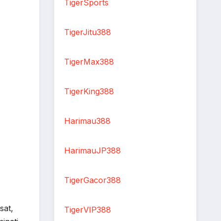
TigerSports
TigerJitu388
TigerMax388
TigerKing388
Harimau388
HarimauJP388
TigerGacor388
sat,
TigerVIP388