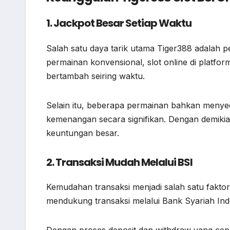
1. Jackpot Besar Setiap Waktu
Salah satu daya tarik utama Tiger388 adalah pe
permainan konvensional, slot online di platfor
bertambah seiring waktu.
Selain itu, beberapa permainan bahkan menye
kemenangan secara signifikan. Dengan demikia
keuntungan besar.
2. Transaksi Mudah Melalui BSI
Kemudahan transaksi menjadi salah satu faktor 
mendukung transaksi melalui Bank Syariah Ind
Dengan proses deposit dan withdraw yang cepa