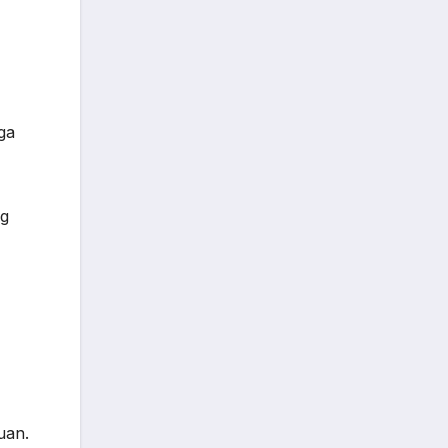
ga
ng
uan.