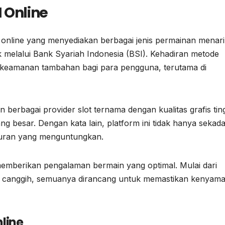
 Online
online yang menyediakan berbagai jenis permainan menari
 melalui Bank Syariah Indonesia (BSI). Kehadiran metode
keamanan tambahan bagi para pengguna, terutama di
 berbagai provider slot ternama dengan kualitas grafis ting
ng besar. Dengan kata lain, platform ini tidak hanya sekad
iburan yang menguntungkan.
 memberikan pengalaman bermain yang optimal. Mulai dari
an canggih, semuanya dirancang untuk memastikan kenyam
line