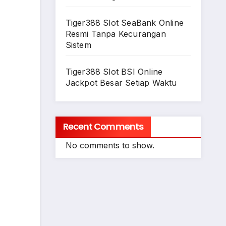
Tiger388 Slot SeaBank Online
Resmi Tanpa Kecurangan
Sistem
Tiger388 Slot BSI Online
Jackpot Besar Setiap Waktu
Recent Comments
No comments to show.