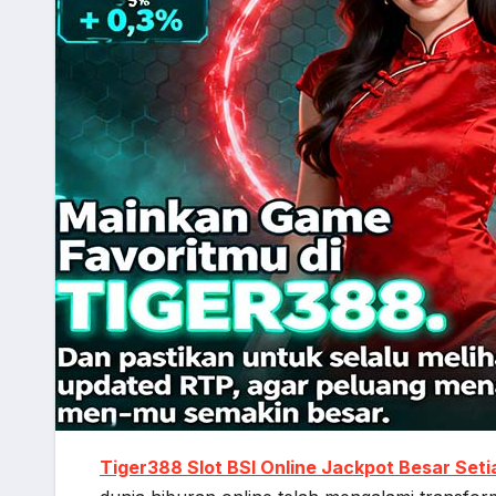
Tiger388 Slot BSI Online Jackpot Besar Set