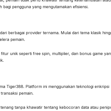
mbah bagi pengguna yang mengutamakan efisiensi.
ri berbagai provider ternama. Mulai dari tema klasik hing
elera pemain.
fitur unik seperti free spin, multiplier, dan bonus game ya
k.
ma Tiger388. Platform ini menggunakan teknologi enkripsi
 transaksi pemain.
tenang tanpa khawatir tentang kebocoran data atau penip