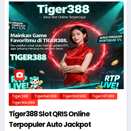
Tiger388
Tigerbet388
TigerSlot388
TigerVIP388
TigerWin388
Tiger388 Slot QRIS Online
Terpopuler Auto Jackpot