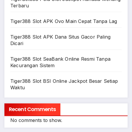
Terbaru
Tiger388 Slot APK Ovo Main Cepat Tanpa Lag
Tiger388 Slot APK Dana Situs Gacor Paling
Dicari
Tiger388 Slot SeaBank Online Resmi Tanpa
Kecurangan Sistem
Tiger388 Slot BSI Online Jackpot Besar Setiap
Waktu
Recent Comments
No comments to show.