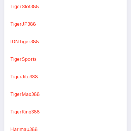
TigerSlot388
TigerJP388
IDNTiger388
TigerSports
TigerJitu388
TigerMax388
TigerKing388
Harimau388