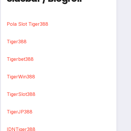
Pola Slot Tiger388
Tiger388
Tigerbet388
TigerWin388
TigerSlot388
TigerJP388
IDNTiger388