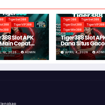
388
Tigerbet388
Tiger388
Tigerbet388
lot388
TigerVIP388
TigerSlot388
TigerVIP388
Win388
TigerWin388
r388 Slot APK
Tiger388 Slot AP
Main Cepat
Dana Situs Gaco
pa Lag
Paling Dicari
L 10, 2026
ADMIN
APRIL 4, 2026
ADMI
rlengkap