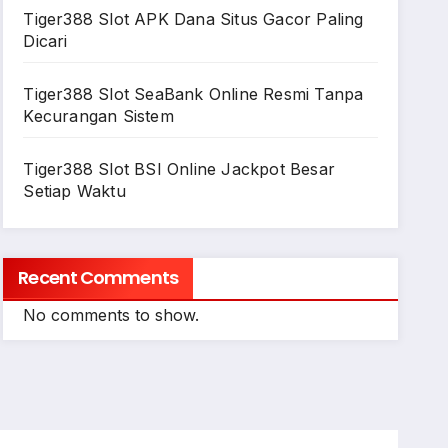
Tiger388 Slot APK Dana Situs Gacor Paling
Dicari
Tiger388 Slot SeaBank Online Resmi Tanpa
Kecurangan Sistem
Tiger388 Slot BSI Online Jackpot Besar
Setiap Waktu
Recent Comments
No comments to show.