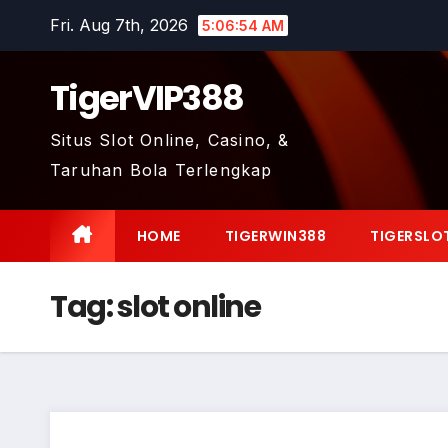
Skip
Fri. Aug 7th, 2026
5:06:55 AM
to
content
TigerVIP388
Situs Slot Online, Casino, &
Taruhan Bola Terlengkap
HOME
TIGERWIN388
TIGERSLO
Tag:
slot online