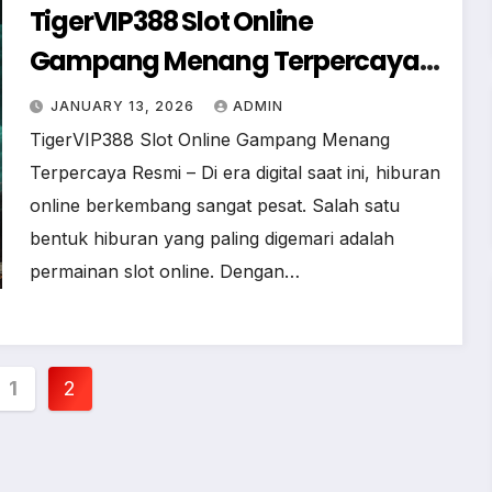
TigerVIP388 Slot Online
Gampang Menang Terpercaya
Resmi
JANUARY 13, 2026
ADMIN
TigerVIP388 Slot Online Gampang Menang
Terpercaya Resmi – Di era digital saat ini, hiburan
online berkembang sangat pesat. Salah satu
bentuk hiburan yang paling digemari adalah
permainan slot online. Dengan…
s
1
2
nation