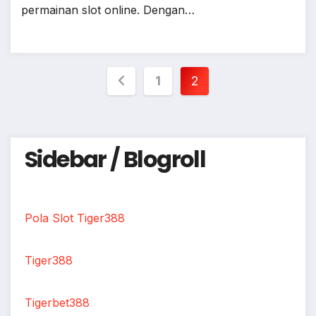
permainan slot online. Dengan…
Posts
1
2
pagination
Sidebar / Blogroll
Pola Slot Tiger388
Tiger388
Tigerbet388