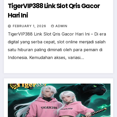
TigerVIP388 Link Slot Qris Gacor
Hari Ini
FEBRUARY 1, 2026
ADMIN
TigerVIP388 Link Slot Qris Gacor Hari Ini – Di era
digital yang serba cepat, slot online menjadi salah
satu hiburan paling diminati oleh para pemain di
Indonesia. Kemudahan akses, variasi…