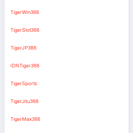
TigerWin388
TigerSlot388
TigerJP388
IDNTiger388
TigerSports
TigerJitu388
TigerMax388