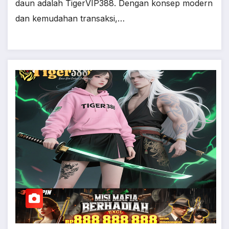
daun adalah TigerVIP388. Dengan konsep modern
dan kemudahan transaksi,…