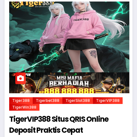
Tiger388
Tigerbet388
TigerSlot388
TigerVIP388
TigerWin388
TigerVIP388 Situs QRIS Online
Deposit Praktis Cepat