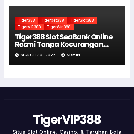
Tiger388
Tigerbet388
TigerSlot388
TigerVIP388
TigerWin388
Tiger388 Slot SeaBank Online
Resmi Tanpa Kecurangan
Sistem
MARCH 30, 2026
ADMIN
TigerVIP388
Situs Slot Online, Casino, & Taruhan Bola