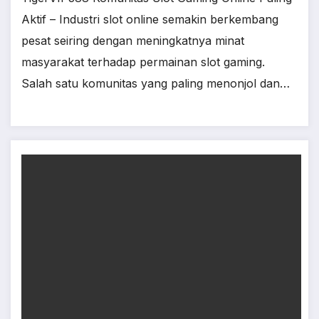
Aktif – Industri slot online semakin berkembang
pesat seiring dengan meningkatnya minat
masyarakat terhadap permainan slot gaming.
Salah satu komunitas yang paling menonjol dan…